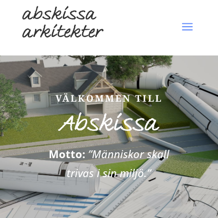
abskissa
a
arkitekter
VÄLKOMMEN TILL
Abskissa
Motto:
”Människor skall
trivas i sin miljö.”